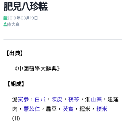
肥兒八珍糕
2019年03月19日
陳大真
【出典】
《中國醫學大辭典》
【組成】
潞
黨參
，
白朮
，
陳皮
，
茯苓
，淮
山藥
，建蓮
肉，
薏苡仁
，扁豆，
芡實
，糯米，
粳米
(11)