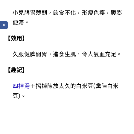
小兒脾胃薄弱，飲食不化，形瘦色痿，腹膨
便溏。
【效用】
久服健脾開胃，進食生肌，令人氣血充足。
【趣記】
四神湯
＋擋掉陳放太久的白米豆(黨陳白米
豆)。