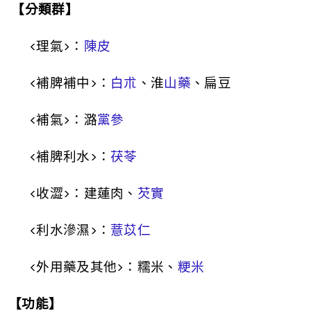
【分類群】
<
理氣
>
：
陳皮
<
補脾補中
>
：
白朮
、淮
山藥
、扁豆
<
補氣
>
：潞
黨參
<
補脾利水
>
：
茯苓
<
收澀
>
：建蓮肉、
芡實
<
利水滲濕
>
：
薏苡仁
<
外用藥及其他
>
：糯米、
粳米
【功能】