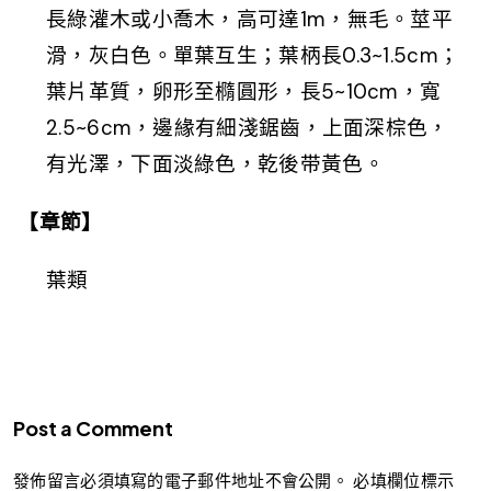
長綠灌木或小喬木，高可達1m，無毛。莖平
滑，灰白色。單葉互生；葉柄長0.3~1.5cm；
葉片革質，卵形至橢圓形，長5~10cm，寬
2.5~6cm，邊緣有細淺鋸齒，上面深棕色，
有光澤，下面淡綠色，乾後带黃色。
【章節】
葉類
Post a Comment
發佈留言必須填寫的電子郵件地址不會公開。
必填欄位標示