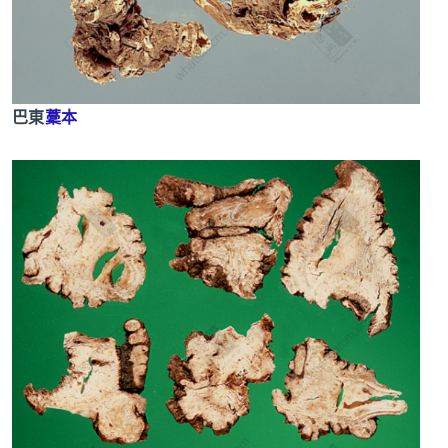
巴東
藳本