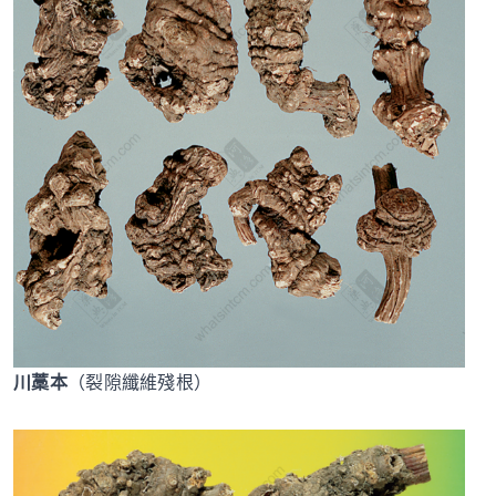
川藁本
（裂隙纖維殘根）