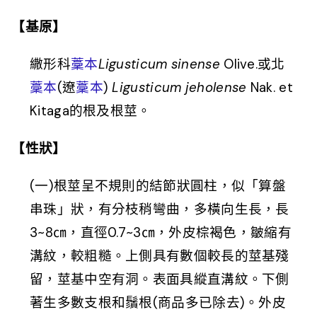
【基原】
繖形科
藳本
Ligusticum sinense
Olive.或北
藳本
(遼
藳本
)
Ligusticum jeholense
Nak. et
Kitaga的根及根莖。
【性狀】
(一)根莖呈不規則的結節狀圓柱，似「算盤
串珠」狀，有分枝稍彎曲，多橫向生長，長
3~8㎝，直徑0.7~3㎝，外皮棕褐色，皺縮有
溝紋，較粗糙。上側具有數個較長的莖基殘
留，莖基中空有洞。表面具縱直溝紋。下側
著生多數支根和鬚根(商品多已除去)。外皮