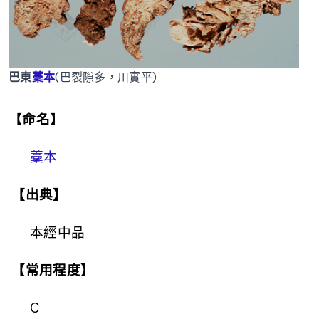
巴東
藳本
(巴裂隙多，川實平)
【命名】
藳本
【出典】
本經中品
【常用程度】
C