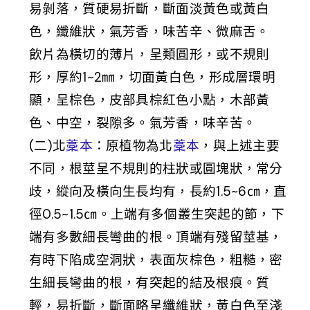
易剝落，質硬易折斷，斷面淡黃色或黃白
色，纖維狀，氣芳香，味苦辛、微麻舌。
飲片為橫切的薄片，呈類圓形，或不規則
形，厚約1~2㎜，切面黃白色，形成層環明
顯，呈棕色，皮部具棕紅色小點，木部黃
色、中空，裂隙多。氣芳香，味辛苦。
(二)北
藳本
：原植物為北
藳本
，與上述主要
不同，根莖呈不規則的柱狀或圓塊狀，常分
歧，縱向及橫向生長均有，長約1.5~6㎝，直
徑0.5~1.5㎝。上端有多個叢生突起的節，下
端有多數細長彎曲的根。頂端有殘留莖基，
有時下陷成空洞狀，表面灰棕色，粗糙，密
生細長彎曲的根，有突起的結及根痕。質
輕，易折斷，斷面略呈纖維狀，黃白色至淺