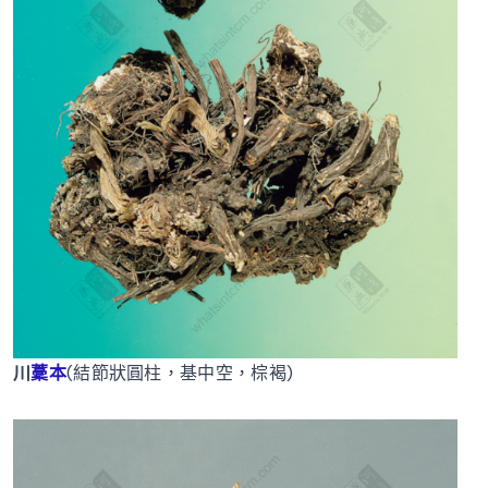
川
藳本
(結節狀圓柱，基中空，棕褐)