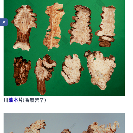
川
藳本
片
(香麻苦辛)