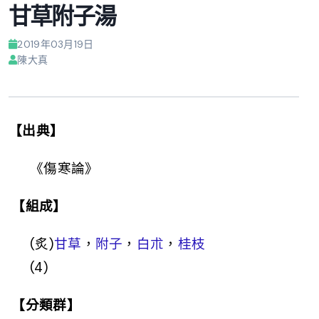
甘草附子湯
2019年03月19日
陳大真
【出典】
《傷寒論》
【組成】
(炙)
甘草
，
附子
，
白朮
，
桂枝
(4)
【分類群】