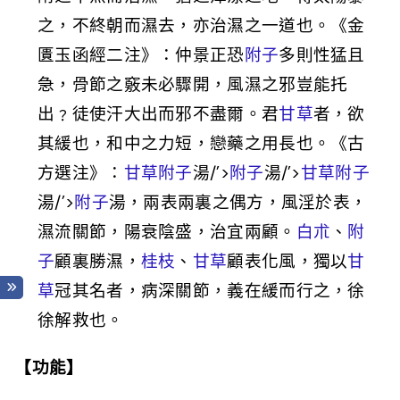
之，不終朝而濕去，亦治濕之一道也。《金
匱玉函經二注》：仲景正恐
附子
多則性猛且
急，骨節之竅未必驟開，風濕之邪豈能托
出﹖徒使汗大出而邪不盡爾。君
甘草
者，欲
其緩也，和中之力短，戀藥之用長也。《古
方選注》：
甘草
附子
湯/’>
附子
湯/’>
甘草
附子
湯/’>
附子
湯，兩表兩裏之偶方，風淫於表，
濕流關節，陽衰陰盛，治宜兩顧。
白朮
、
附
子
顧裏勝濕，
桂枝
、
甘草
顧表化風，獨以
甘
草
冠其名者，病深關節，義在緩而行之，徐
徐解救也。
【功能】