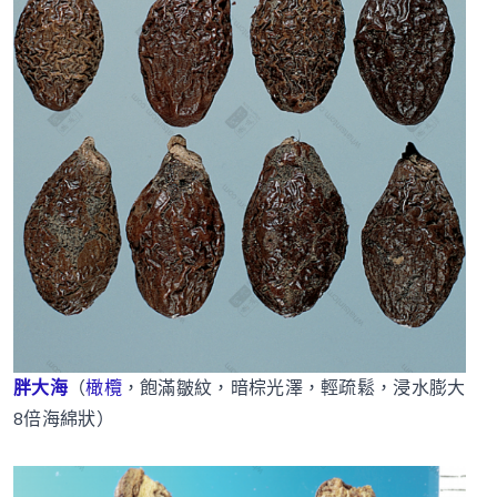
胖大海
（
橄欖
，飽滿皺紋，暗棕光澤，輕疏鬆，浸水膨大
8倍海綿狀）