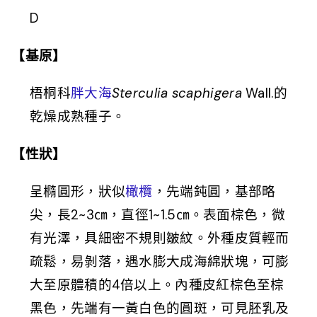
D
【基原】
梧桐科
胖大海
Sterculia scaphigera
Wall.的
乾燥成熟種子。
【性狀】
呈橢圓形，狀似
橄欖
，先端鈍圓，基部略
尖，長2~3㎝，直徑1~1.5㎝。表面棕色，微
有光澤，具細密不規則皺紋。外種皮質輕而
疏鬆，易剝落，遇水膨大成海綿狀塊，可膨
大至原體積的4倍以上。內種皮紅棕色至棕
黑色，先端有一黃白色的圓斑，可見胚乳及