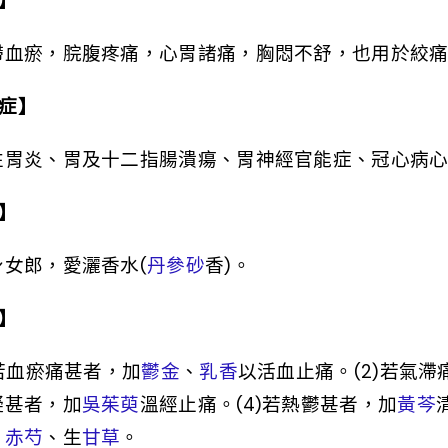
】
滯血瘀，脘腹疼痛，心胃諸痛，胸悶不舒，也用於絞
症】
性胃炎、胃及十二指腸潰瘍、胃神經官能症、冠心病
】
身女郎，愛灑香水(
丹參
砂
香)。
】
)若血瘀痛甚者，加
鬱金
、
乳香
以活血止痛。(2)若氣滯
凝甚者，加
吳茱萸
溫經止痛。(4)若熱鬱甚者，加
黃芩
、
赤芍
、生
甘草
。