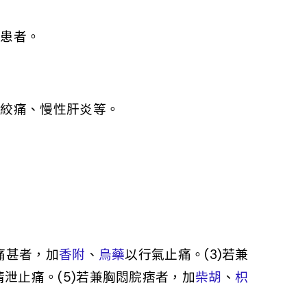
痛患者。
心絞痛、慢性肝炎等。
痛甚者，加
香附
、
烏藥
以行氣止痛。(3)若兼
清泄止痛。(5)若兼胸悶脘痞者，加
柴胡
、
枳