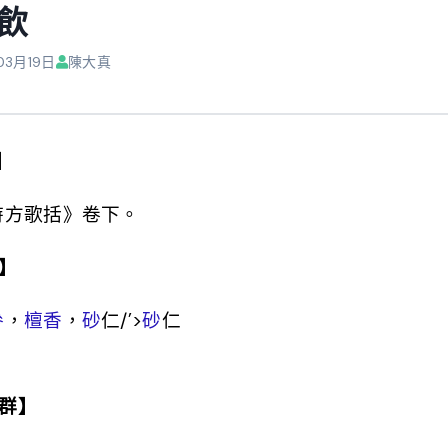
飲
03月19日
陳大真
】
時方歌括》卷下。
】
參
，
檀香
，
砂
仁/’>
砂
仁
群】