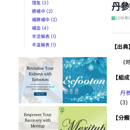
理氣
(3)
丹參
脾補中
(2)
2019年
補脾補中
(2)
補血
(4)
辛涼解表
(1)
辛溫解表
(1)
【出典
《
【組成
丹
(3)
【分類