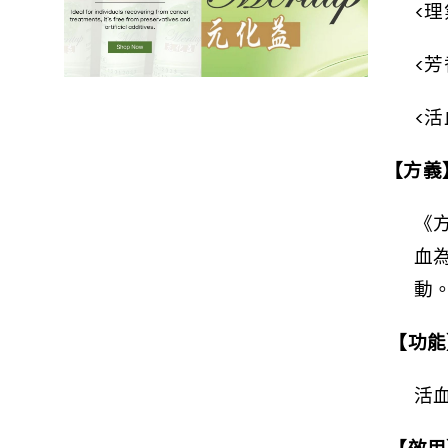
<
理
<
芳
<
活
【方義
《
血
動
【功能
活