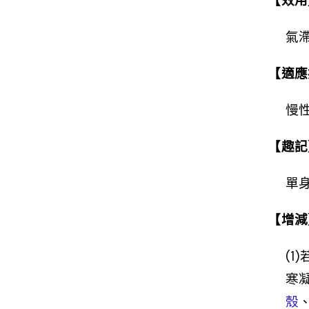
【效用
氣
【適應
慢
【趣記
單
【增減
(1
寒
殼