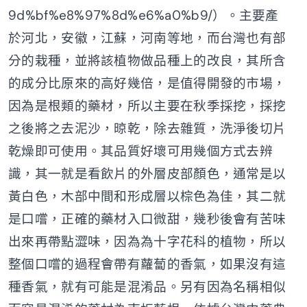
9d%bf%e8%97%8d%e6%a0%b9/）。主要產
於河北，安徽，江蘇，河南等地，而台灣也有部
分的栽種，並將該植物做品種上的改良，其所含
的成分比原來的高好幾倍，是值得開發的市場，
因為是根類的藥材，所以主要在秋季採挖，採挖
之後將之去泥沙，晾乾，除去雜質，洗淨後切片
乾燥即可使用。其品質好壞可用幾個方式去辨
識，其一就是看飲片的外層皮部顏色，通常是以
黃白色，木部中間和形成層以棕色為佳，其二就
是口嚐，正確的藥材入口微甜，幾秒後會有苦味
出來再帶點澀味，因為為十字花科的植物，所以
整個口嚐的過程會帶有蘿蔔的香氣，如果沒有這
種香氣，就有可能是混淆品。另有因為名稱相似