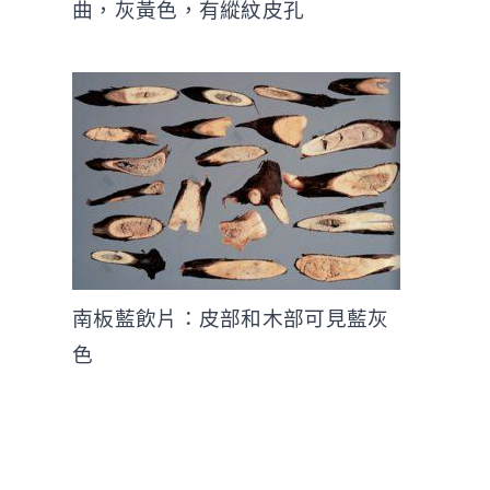
曲，灰黃色，有縱紋皮孔
南板藍飲片：皮部和木部可見藍灰
色