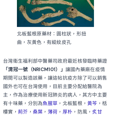
北板藍根原藥材：圓柱狀，形扭
曲，灰黃色，有縱紋皮孔
台灣衛生福利部中醫藥司政府最近核發臨時藥證
「清冠一號（NRICM101）」
讓國內藥廠在疫情
期間可以製造該藥，讓這帖抗疫方除了可以銷售
國外也可在台灣使用，目前主要分配給醫院為
主，作為治療使用新冠肺炎的病人，其方中主要
有十味藥，分別為
魚腥草
，北板藍根，
黃芩
，栝
樓實，
荊芥
，
桑葉
，
薄荷
，
厚朴
，防風，
炙甘