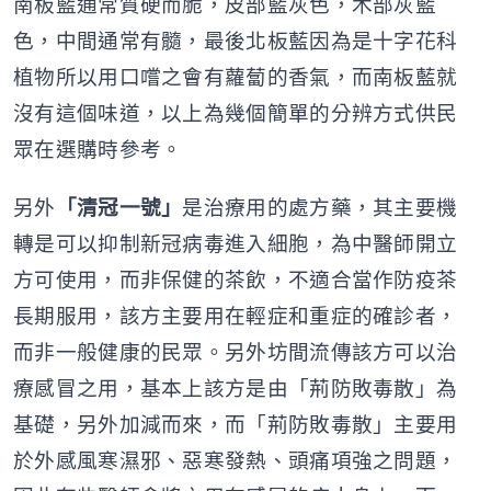
南板藍通常質硬而脆，皮部藍灰色，木部灰藍
色，中間通常有髓，最後北板藍因為是十字花科
植物所以用口嚐之會有蘿蔔的香氣，而南板藍就
沒有這個味道，以上為幾個簡單的分辨方式供民
眾在選購時參考。
另外
「清冠一號」
是治療用的處方藥，其主要機
轉是可以抑制新冠病毒進入細胞，為中醫師開立
方可使用，而非保健的茶飲，不適合當作防疫茶
長期服用，該方主要用在輕症和重症的確診者，
而非一般健康的民眾。另外坊間流傳該方可以治
療感冒之用，基本上該方是由「荊防敗毒散」為
基礎，另外加減而來，而「荊防敗毒散」主要用
於外感風寒濕邪、惡寒發熱、頭痛項強之問題，