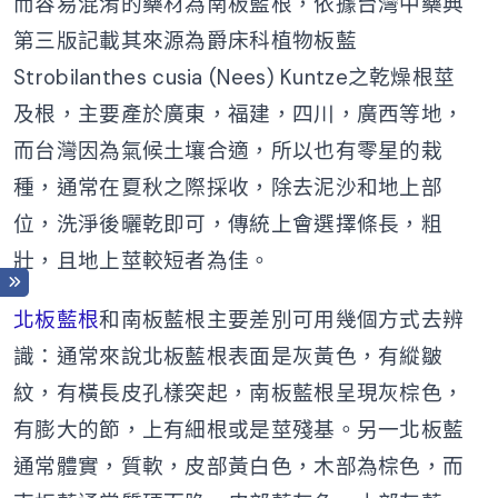
而容易混淆的藥材為南板藍根，依據台灣中藥典
第三版記載其來源為爵床科植物板藍
Strobilanthes cusia (Nees) Kuntze之乾燥根莖
及根，主要產於廣東，福建，四川，廣西等地，
而台灣因為氣候土壤合適，所以也有零星的栽
種，通常在夏秋之際採收，除去泥沙和地上部
位，洗淨後曬乾即可，傳統上會選擇條長，粗
壯，且地上莖較短者為佳。
北板藍根
和南板藍根主要差別可用幾個方式去辨
識：通常來說北板藍根表面是灰黃色，有縱皺
紋，有橫長皮孔樣突起，南板藍根呈現灰棕色，
有膨大的節，上有細根或是莖殘基。另一北板藍
通常體實，質軟，皮部黃白色，木部為棕色，而