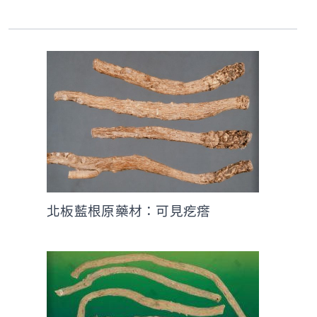
北板藍根原藥材：可見疙瘩