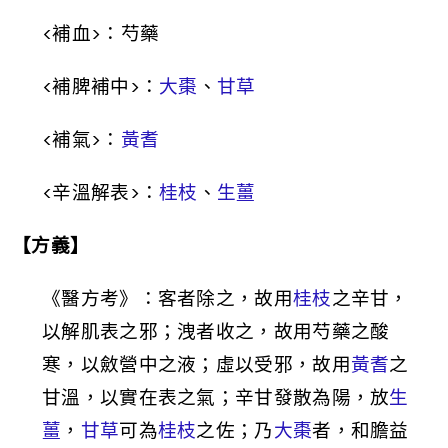
<
補血
>
：芍藥
<
補脾補中
>
：
大棗
、
甘草
<
補氣
>
：
黃耆
<
辛溫解表
>
：
桂枝
、
生薑
【方義】
《醫方考》：客者除之，故用
桂枝
之辛甘，
以解肌表之邪；洩者收之，故用芍藥之酸
寒，以斂營中之液；虛以受邪，故用
黃耆
之
甘溫，以實在表之氣；辛甘發散為陽，放
生
薑
，
甘草
可為
桂枝
之佐；乃
大棗
者，和膽益