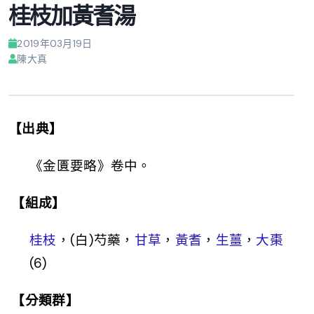
桂枝加黃耆湯
2019年03月19日
陳大真
【出典】
《金匱要略》卷中。
【組成】
桂枝
，(白)芍藥，
甘草
，
黃耆
，
生薑
，
大棗
(6)
【分類群】