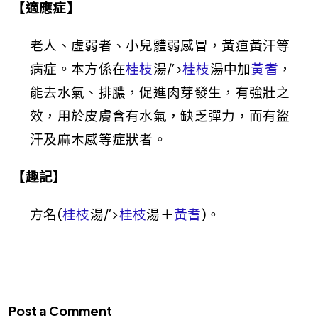
【適應症】
老人、虛弱者、小兒體弱感冒，黃疸黃汗等
病症。本方係在
桂枝
湯/’>
桂枝
湯中加
黃耆
，
能去水氣、排膿，促進肉芽發生，有強壯之
效，用於皮膚含有水氣，缺乏彈力，而有盜
汗及麻木感等症狀者。
【趣記】
方名(
桂枝
湯/’>
桂枝
湯＋
黃耆
)。
Post a Comment