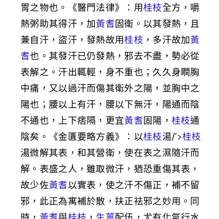
胃之物也。《醫門法律》：用
桂枝
全方，嚼
熱粥助其得汗，加
黃耆
固衛。以其發熱，且
兼自汗，盜汗，發熱故用
桂枝
，多汗故加
黃
耆
也。其發汗已仍發熱，邪去不盡，勢必從
表解之。汗出輒輕，身不重也；久久身瞤胸
中痛，又以過汗而傷其衛外之陽，並胸中之
陽也；腰以上有汗，腰以下無汗，陽通而陰
不通也，上下痞隔，更宜
黃耆
固陽，
桂枝
通
陰矣。《金匱要略方義》：以
桂枝
湯/’>
桂枝
湯微解其表，和其營衛，使在表之濕隨汗而
解。表盛之人，雖取微汗，猶恐重傷其表，
故少佐
黃耆
以實表，使之汗不傷正，補不留
邪，此正為寓補於散，扶正祛邪之妙用。同
時，
黃耆
與
桂枝
，
生薑
配伍，尤有化氣行水