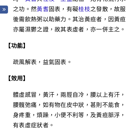
之功。然
黃耆
固表，有礙
桂枝
之發散，故服
後需飲熱粥以助藥力。其治黃疸者，因黃疸
亦屬濕鬱之證，故其表虛者，亦一併主之。
【功能】
疏風解表，益氣固表。
【效用】
體虛感冒，黃汗，兩脛自冷，腰以上有汗，
腰髖弛痛，如有物在皮中狀，甚則不能食，
身疼重，煩躁，小便不利等，及黃疸脈浮，
有表虛症狀者。